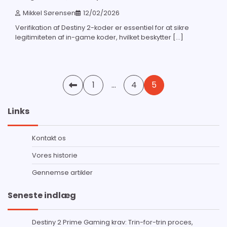
Mikkel Sørensen
12/02/2026
Verifikation af Destiny 2-koder er essentiel for at sikre
legitimiteten af in-game koder, hvilket beskytter […]
Posts
1
…
4
5
pagination
Links
Kontakt os
Vores historie
Gennemse artikler
Seneste indlæg
Destiny 2 Prime Gaming krav: Trin-for-trin proces,