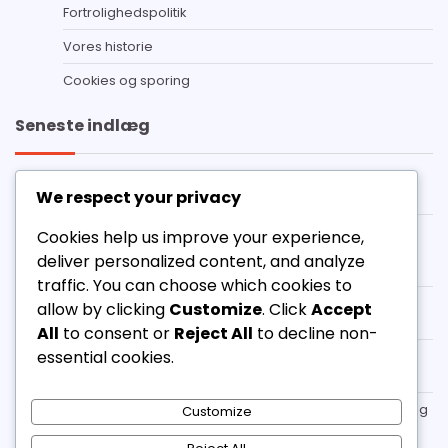
Fortrolighedspolitik
Vores historie
Cookies og sporing
Seneste indlæg
Destiny 2 Prime Gaming krav: Trin-for-trin proces,
We respect your privacy
Fejlfinding, Almindelige spørgsmål
Destiny 2 Kodehistorik: Tidligere kampagner,
Cookies help us improve your experience,
Bemærkelsesværdige udgivelser, Samfundsmæssig
deliver personalized content, and analyze
indflydelse
traffic. You can choose which cookies to
Destiny 2 Prime Gaming Shader: Eksklusive
allow by clicking
Customize
. Click
Accept
farveskemaer, Sådan indløser du, Varighed
All
to consent or
Reject All
to decline non-
essential cookies.
Destiny 2 Twitch Drops Feedback: Brugeroplevelser,
Forslag til forbedringer, Udvikleres svar
Destiny 2 Kodeindløsning: Trin-for-trin proces, Fejlfinding
Customize
af problemer, Kontolinking