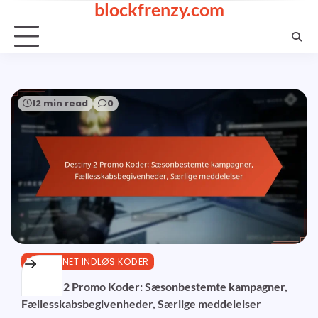
blockfrenzy.com
Skip
to
content
12 min read
0
BUNGIE.NET INDLØS KODER
Destiny 2 Promo Koder: Sæsonbestemte kampagner,
Fællesskabsbegivenheder, Særlige meddelelser