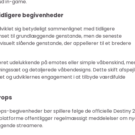
 ud in-game.
idligere begivenheder
iklet sig betydeligt sammenlignet med tidligere
nset til grundlæggende genstande, men de seneste
visuelt slående genstande, der appellerer til et bredere
eret udelukkende på emotes eller simple våbenskind, me
ngssæt og detaljerede våbendesigns. Dette skift afspejl
 og udviklernes engagement i at tilbyde værdifulde
rops
-begivenheder bør spillere følge de officielle Destiny 2
 platforme offentliggør regelmæssigt meddelelser om ny
tagende streamere.