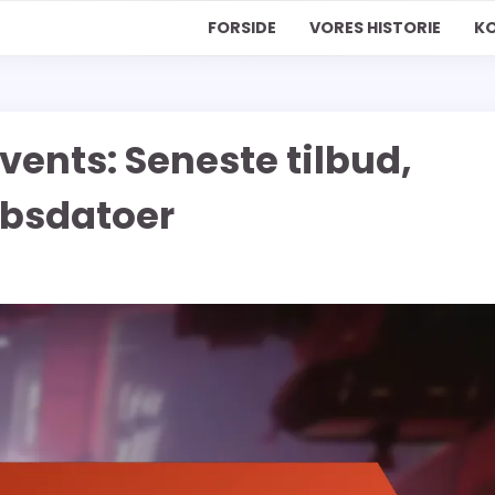
FORSIDE
VORES HISTORIE
K
vents: Seneste tilbud,
øbsdatoer