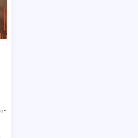
ie-
r