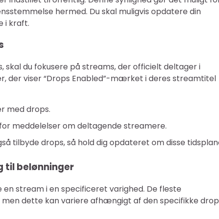
verensstemmelse hermed. Du skal muligvis opdatere din
i kraft.
s
kal du fokusere på streams, der officielt deltager i
, der viser “Drops Enabled”-mærket i deres streamtitel
r med drops.
er for meddelelser om deltagende streamere.
 tilbyde drops, så hold dig opdateret om disse tidsplan
g til belønninger
se en stream i en specificeret varighed. De fleste
, men dette kan variere afhængigt af den specifikke dro