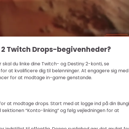
y 2 Twitch Drops-begivenheder?
skal du linke dine Twitch- og Destiny 2-konti, se
or at kvalificere dig til belønninger. At engagere sig med
hancer for at modtage in-game genstande.
t for at modtage drops. Start med at logge ind på din Bung
 sektionen “Konto-linking” og følg vejledningen for at
er indstillet til offentlig. Denne synlighed gør det muligt fo