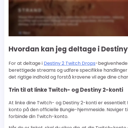
Hvordan kan jeg deltage i Destin
For at deltage i
Destiny 2 Twitch Drops
-begivenheder 
berettigede streams og udføre specifikke handlinger f
det rigtige indhold og forstå kravene vil øge dine c
Trin til at linke Twitch- og Destiny 2-konti
At linke dine Twitch- og Destiny 2-konti er essentiel
konto på den officielle Bungie-hjemmeside. Naviger til
forbinde din Twitch-konto.
Når de er linket, skal du sikre dig, at din Twitch-konto 