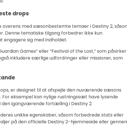
d.
yeste drops
 overens med sæsonbestemte temaer i Destiny 2, såso
. Denne tematiske tilgang forbedrer ikke kun
 at engagere sig med indholdet.
ardian Games” eller “Festival of the Lost,” som påvirker
gså inkludere særlige udfordringer eller missioner, som
stande
ops, er designet til at afspejle den nuværende sæsons
s. For eksempel kan nylige rustningssæt have lysende
 den igangværende fortælling i Destiny 2.
 deres unikke egenskaber, såsom forbedrede stats eller
etaljer på den officielle Destiny 2-hjemmeside eller genne