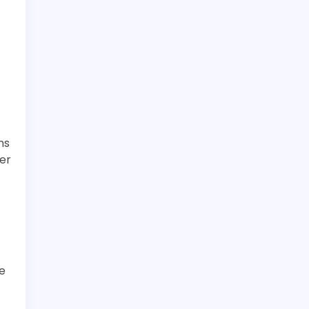
ns
er
e