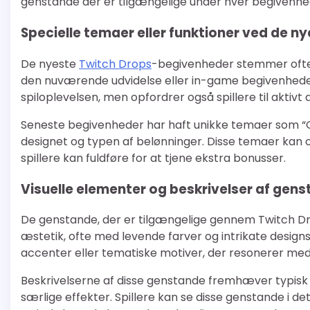
genstande der er tilgængelige under hver begivenhe
Specielle temaer eller funktioner ved de n
De nyeste
Twitch Drops
-begivenheder stemmer ofte
den nuværende udvidelse eller in-game begivenheder
spiloplevelsen, men opfordrer også spillere til aktivt
Seneste begivenheder har haft unikke temaer som “Gu
designet og typen af belønninger. Disse temaer kan o
spillere kan fuldføre for at tjene ekstra bonusser.
Visuelle elementer og beskrivelser af gen
De genstande, der er tilgængelige gennem Twitch Dr
æstetik, ofte med levende farver og intrikate design
accenter eller tematiske motiver, der resonerer med
Beskrivelserne af disse genstande fremhæver typisk
særlige effekter. Spillere kan se disse genstande i d