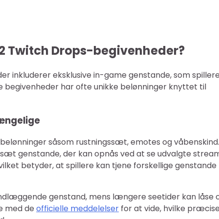
y 2 Twitch Drops-begivenheder?
r inkluderer eksklusive in-game genstande, som spiller
 begivenheder har ofte unikke belønninger knyttet til
ængelige
 belønninger såsom rustningssæt, emotes og våbenskind
 sæt genstande, der kan opnås ved at se udvalgte stream
ilket betyder, at spillere kan tjene forskellige genstande
grundlæggende genstand, mens længere seetider kan låse 
øje med de
officielle meddelelser
for at vide, hvilke præcis