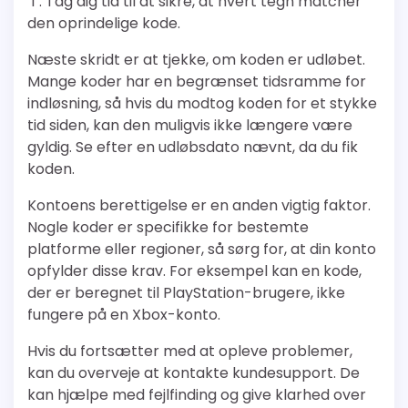
‘1’. Tag dig tid til at sikre, at hvert tegn matcher
den oprindelige kode.
Næste skridt er at tjekke, om koden er udløbet.
Mange koder har en begrænset tidsramme for
indløsning, så hvis du modtog koden for et stykke
tid siden, kan den muligvis ikke længere være
gyldig. Se efter en udløbsdato nævnt, da du fik
koden.
Kontoens berettigelse er en anden vigtig faktor.
Nogle koder er specifikke for bestemte
platforme eller regioner, så sørg for, at din konto
opfylder disse krav. For eksempel kan en kode,
der er beregnet til PlayStation-brugere, ikke
fungere på en Xbox-konto.
Hvis du fortsætter med at opleve problemer,
kan du overveje at kontakte kundesupport. De
kan hjælpe med fejlfinding og give klarhed over