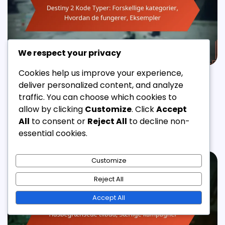
We respect your privacy
Cookies help us improve your experience,
BUNGIE.NET INDLØS KODER
deliver personalized content, and analyze
Destiny 2 Kode Typer: Forskellige kategorier, Hvordan
traffic. You can choose which cookies to
de fungerer, Eksempler
allow by clicking
Customize
. Click
Accept
All
to consent or
Reject All
to decline non-
Mikkel Sørensen
09/03/2026
10 Min Read
0
essential cookies.
Customize
Reject All
Accept All