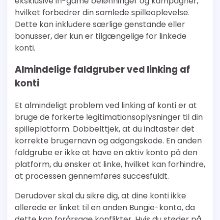
eksklusive in-game belønninger og kampagner,
hvilket forbedrer din samlede spilleoplevelse.
Dette kan inkludere særlige genstande eller
bonusser, der kun er tilgængelige for linkede
konti.
Almindelige faldgruber ved linking af
konti
Et almindeligt problem ved linking af konti er at
bruge de forkerte legitimationsoplysninger til din
spilleplatform. Dobbelttjek, at du indtaster det
korrekte brugernavn og adgangskode. En anden
faldgrube er ikke at have en aktiv konto på den
platform, du ønsker at linke, hvilket kan forhindre,
at processen gennemføres succesfuldt.
Derudover skal du sikre dig, at dine konti ikke
allerede er linket til en anden Bungie-konto, da
dette kan forårsage konflikter. Hvis du støder på