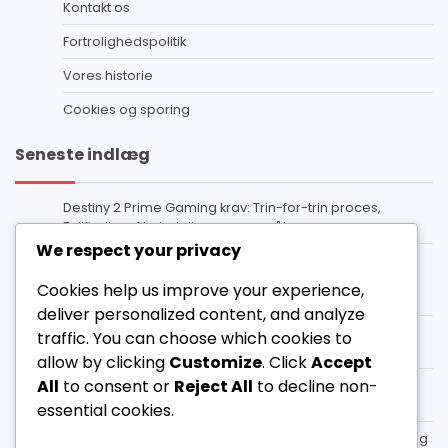
Kontakt os
Fortrolighedspolitik
Vores historie
Cookies og sporing
Seneste indlæg
Destiny 2 Prime Gaming krav: Trin-for-trin proces,
Fejlfinding, Almindelige spørgsmål
We respect your privacy
Destiny 2 Kodehistorik: Tidligere kampagner,
Bemærkelsesværdige udgivelser, Samfundsmæssig
Cookies help us improve your experience,
indflydelse
deliver personalized content, and analyze
Destiny 2 Prime Gaming Shader: Eksklusive
traffic. You can choose which cookies to
farveskemaer, Sådan indløser du, Varighed
allow by clicking
Customize
. Click
Accept
All
to consent or
Reject All
to decline non-
Destiny 2 Twitch Drops Feedback: Brugeroplevelser,
Forslag til forbedringer, Udvikleres svar
essential cookies.
Destiny 2 Kodeindløsning: Trin-for-trin proces, Fejlfinding