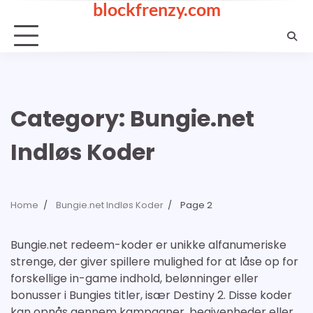
blockfrenzy.com
Skip
to
content
Category:
Bungie.net
Indløs Koder
Home
Bungie.net Indløs Koder
Page 2
Bungie.net redeem-koder er unikke alfanumeriske
strenge, der giver spillere mulighed for at låse op for
forskellige in-game indhold, belønninger eller
bonusser i Bungies titler, især Destiny 2. Disse koder
kan opnås gennem kampagner, begivenheder eller