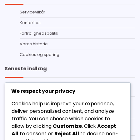
Servicevilkår
Kontakt os
Fortrolighedspolitik
Vores historie
Cookies og sporing
Seneste indlæg
Destiny 2 Prime Gaming krav: Trin-for-trin proces,
We respect your privacy
Fejlfinding, Almindelige spørgsmål
Destiny 2 Kodehistorik: Tidligere kampagner,
Cookies help us improve your experience,
Bemærkelsesværdige udgivelser, Samfundsmæssig
deliver personalized content, and analyze
indflydelse
traffic. You can choose which cookies to
Destiny 2 Prime Gaming Shader: Eksklusive
allow by clicking
Customize
. Click
Accept
farveskemaer, Sådan indløser du, Varighed
All
to consent or
Reject All
to decline non-